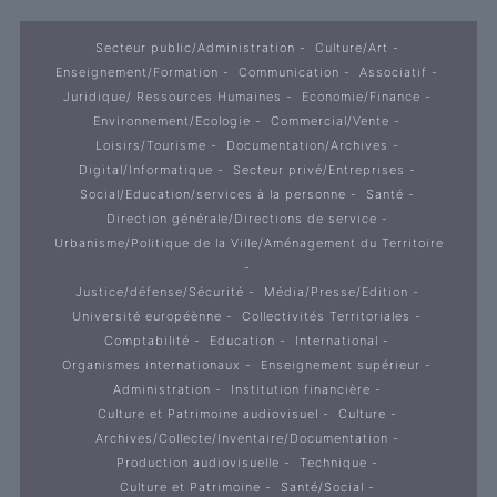
Secteur public/Administration
Culture/Art
Enseignement/Formation
Communication
Associatif
Juridique/ Ressources Humaines
Economie/Finance
Environnement/Ecologie
Commercial/Vente
Loisirs/Tourisme
Documentation/Archives
Digital/Informatique
Secteur privé/Entreprises
Social/Education/services à la personne
Santé
Direction générale/Directions de service
Urbanisme/Politique de la Ville/Aménagement du Territoire
Justice/défense/Sécurité
Média/Presse/Edition
Université européènne
Collectivités Territoriales
Comptabilité
Education
International
Organismes internationaux
Enseignement supérieur
Administration
Institution financière
Culture et Patrimoine audiovisuel
Culture
Archives/Collecte/Inventaire/Documentation
Production audiovisuelle
Technique
Culture et Patrimoine
Santé/Social