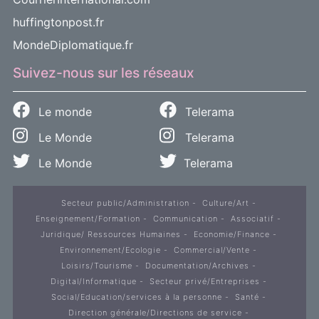
huffingtonpost.fr
MondeDiplomatique.fr
Suivez-nous sur les réseaux
Le monde
Telerama
Le Monde
Telerama
Le Monde
Telerama
Secteur public/Administration
Culture/Art
Enseignement/Formation
Communication
Associatif
Juridique/ Ressources Humaines
Economie/Finance
Environnement/Ecologie
Commercial/Vente
Loisirs/Tourisme
Documentation/Archives
Digital/Informatique
Secteur privé/Entreprises
Social/Education/services à la personne
Santé
Direction générale/Directions de service