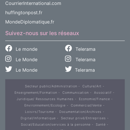
CourrierInternational.com
huffingtonpost.fr
MondeDiplomatique.fr
Suivez-nous sur les réseaux
Le monde
Telerama
Le Monde
Telerama
Le Monde
Telerama
Secteur public/Administration
Culture/Art
Enseignement/Formation
Communication
Associatif
Juridique/ Ressources Humaines
Economie/Finance
Environnement/Ecologie
Commercial/Vente
Loisirs/Tourisme
Documentation/Archives
Digital/Informatique
Secteur privé/Entreprises
Social/Education/services à la personne
Santé