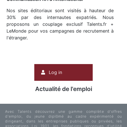
Nos sites éditoriaux sont visités à hauteur de
30% par des internautes expatriés. Nous
proposons un couplage exclusif Talents.fr +
LeMonde pour vos campagnes de recrutement à
l'étranger.
User
Log in
account
menu
Actualité de l'emploi
Avec Talents découvrez une gamme complète d'offres
d'emploi, du jeune diplômé au cadre expérimenté ou
dirigeant, dans les entreprises publiques ou privées, les
associations Loi 1901, les fondations reconnues d'utilité