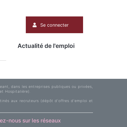
Menu
Se connecter
du
compte
de
Actualité de l'emploi
l'utilisateur
ant, dans les entreprises publiques ou privées,
et Hospitalière).
tinés aux recruteurs (dépôt d'offres d'emploi et
ez-nous sur les réseaux