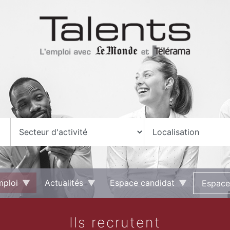
mploi
Actualités
Espace candidat
Espace
Ils recrutent