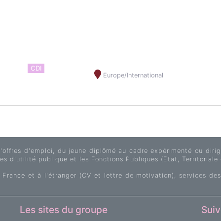
CDI
Europe/International
fres d'emploi, du jeune diplômé au cadre expérimenté ou dirige
s d'utilité publique et les Fonctions Publiques (Etat, Territoriale 
 France et à l'étranger (CV et lettre de motivation), services des
Les sites du groupe
Suiv