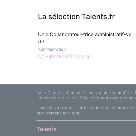
La sélection Talents.fr
Un.e Collaborateur-trice administratif-ve
(h/f)
Administration
Université de Fribourg
Avec Talents découvrez une gamme complète d'of
les associations Loi 1901, les fondations reconnue
Conseils pratiques sur la recherche d'emploi en
recrutement en ligne).
Talents