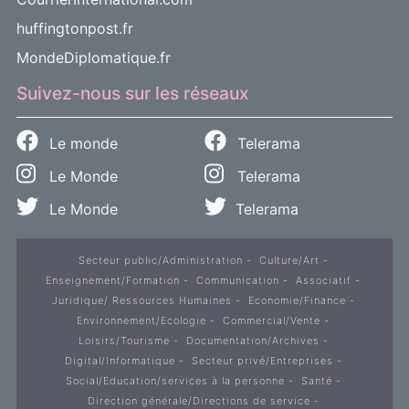
huffingtonpost.fr
MondeDiplomatique.fr
Suivez-nous sur les réseaux
Le monde
Telerama
Le Monde
Telerama
Le Monde
Telerama
Secteur public/Administration
Culture/Art
Enseignement/Formation
Communication
Associatif
Juridique/ Ressources Humaines
Economie/Finance
Environnement/Ecologie
Commercial/Vente
Loisirs/Tourisme
Documentation/Archives
Digital/Informatique
Secteur privé/Entreprises
Social/Education/services à la personne
Santé
Direction générale/Directions de service