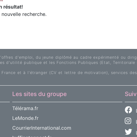
 résultat!
e nouvelle recherche.
fres d'emploi, du jeune diplômé au cadre expérimenté ou dirige
s d'utilité publique et les Fonctions Publiques (Etat, Territoriale 
 France et à l'étranger (CV et lettre de motivation), services des
Les sites du groupe
Suiv
Télérama.fr
LeMonde.fr
L
CourrierInternational.com