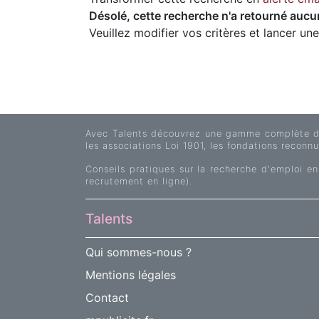
Désolé, cette recherche n'a retourné aucun
Veuillez modifier vos critères et lancer un
Avec Talents découvrez une gamme complète d'of
les associations Loi 1901, les fondations reconnue
Conseils pratiques sur la recherche d'emploi en
recrutement en ligne).
Talents
Qui sommes-nous ?
Mentions légales
Contact