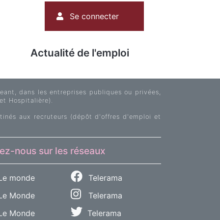
Menu
Se connecter
du
compte
de
Actualité de l'emploi
l'utilisateur
ant, dans les entreprises publiques ou privées,
et Hospitalière).
tinés aux recruteurs (dépôt d'offres d'emploi et
ez-nous sur les réseaux
Le monde
Telerama
e Monde
Telerama
Le Monde
Telerama