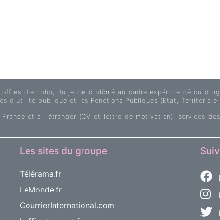
fres d'emploi, du jeune diplômé au cadre expérimenté ou dirige
s d'utilité publique et les Fonctions Publiques (Etat, Territoriale 
 France et à l'étranger (CV et lettre de motivation), services des
Les sites du groupe
Suiv
Télérama.fr
LeMonde.fr
L
CourrierInternational.com