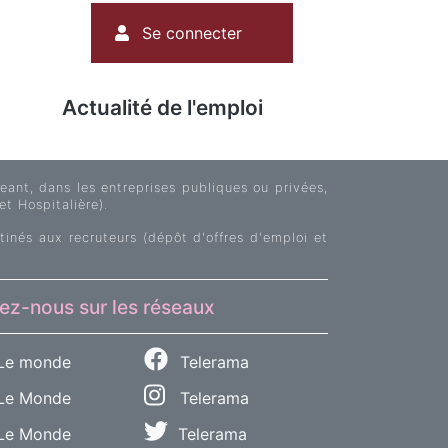
Menu
Se connecter
du
compte
de
Actualité de l'emploi
l'utilisateur
ant, dans les entreprises publiques ou privées,
et Hospitalière).
tinés aux recruteurs (dépôt d'offres d'emploi et
ez-nous sur les réseaux
Le monde
Telerama
e Monde
Telerama
Le Monde
Telerama