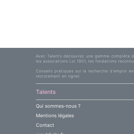
Avec Talents découvrez une gamme complète d'of
les associations Loi 1901, les fondations reconnue
Conseils pratiques sur la recherche d'emploi en
recrutement en ligne).
Talents
Qui sommes-nous ?
Mentions légales
Contact