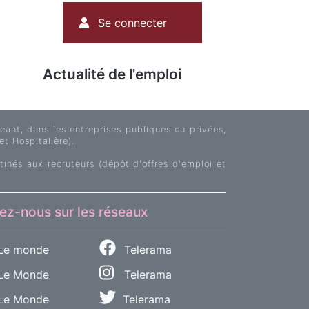
Menu
Se connecter
du
compte
de
Actualité de l'emploi
l'utilisateur
ant, dans les entreprises publiques ou privées,
et Hospitalière).
tinés aux recruteurs (dépôt d'offres d'emploi et
ez-nous sur les réseaux
Le monde
Telerama
e Monde
Telerama
Le Monde
Telerama