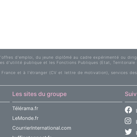
fres d'emploi, du jeune diplômé au cadre expérimenté ou dirige
s d'utilité publique et les Fonctions Publiques (Etat, Territoriale 
 France et à l'étranger (CV et lettre de motivation), services des
Les sites du groupe
Suiv
Télérama.fr
LeMonde.fr
L
CourrierInternational.com