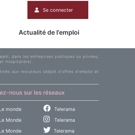
Menu
Se connecter
du
compte
de
Actualité de l'emploi
l'utilisateur
ant, dans les entreprises publiques ou privées,
et Hospitalière).
tinés aux recruteurs (dépôt d'offres d'emploi et
ez-nous sur les réseaux
Le monde
Telerama
e Monde
Telerama
Le Monde
Telerama