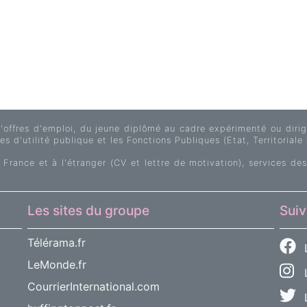
fres d'emploi, du jeune diplômé au cadre expérimenté ou dirige
s d'utilité publique et les Fonctions Publiques (Etat, Territoriale 
 France et à l'étranger (CV et lettre de motivation), services des
Les sites du groupe
Suiv
Télérama.fr
LeMonde.fr
L
CourrierInternational.com