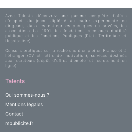
Avec Talents découvrez une gamme complète d'offres
d'emploi, du jeune diplômé au cadre expérimenté ou
dirigeant, dans les entreprises publiques ou privées, les
associations Loi 1901, les fondations reconnues d'utilité
publique et les Fonctions Publiques (Etat, Territoriale et
Hospitalière).
Conseils pratiques sur la recherche d'emploi en France et à
l'étranger (CV et lettre de motivation), services destinés
aux recruteurs (dépôt d'offres d'emploi et recrutement en
ligne).
Talents
Qui sommes-nous ?
Mentions légales
Contact
mpublicite.fr