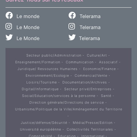
Le monde
Telerama
Le Monde
Telerama
Le Monde
Telerama
Secteur public/Administration
Culture/Art
Enseignement/Formation
Communication
Associatif
Juridique/ Ressources Humaines
Economie/Finance
Environnement/Ecologie
Commercial/Vente
Loisirs/Tourisme
Documentation/Archives
Digital/Informatique
Secteur privé/Entreprises
Social/Education/services à la personne
Santé
Direction générale/Directions de service
Urbanisme/Politique de la Ville/Aménagement du Territoire
Justice/défense/Sécurité
Média/Presse/Edition
Université européènne
Collectivités Territoriales
Comptabilité
Education
International