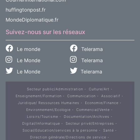
huffingtonpost.fr
MondeDiplomatique.fr
Suivez-nous sur les réseaux
Le monde
Telerama
Le Monde
Telerama
Le Monde
Telerama
Secteur public/Administration
Culture/Art
Enseignement/Formation
Communication
Associatif
Juridique/ Ressources Humaines
Economie/Finance
Environnement/Ecologie
Commercial/Vente
Loisirs/Tourisme
Documentation/Archives
Digital/Informatique
Secteur privé/Entreprises
Social/Education/services à la personne
Santé
Direction générale/Directions de service