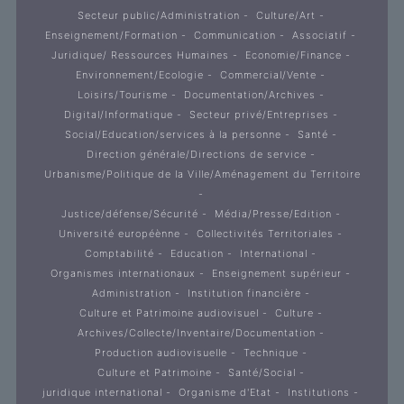
Secteur public/Administration
Culture/Art
Enseignement/Formation
Communication
Associatif
Juridique/ Ressources Humaines
Economie/Finance
Environnement/Ecologie
Commercial/Vente
Loisirs/Tourisme
Documentation/Archives
Digital/Informatique
Secteur privé/Entreprises
Social/Education/services à la personne
Santé
Direction générale/Directions de service
Urbanisme/Politique de la Ville/Aménagement du Territoire
Justice/défense/Sécurité
Média/Presse/Edition
Université européènne
Collectivités Territoriales
Comptabilité
Education
International
Organismes internationaux
Enseignement supérieur
Administration
Institution financière
Culture et Patrimoine audiovisuel
Culture
Archives/Collecte/Inventaire/Documentation
Production audiovisuelle
Technique
Culture et Patrimoine
Santé/Social
juridique international
Organisme d'Etat
Institutions