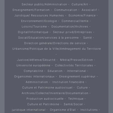
Secteur public/Administration
Culture/Art
Enseignement/Formation
Communication
Associatif
Juridique/ Ressources Humaines
Economie/Finance
Environnement/Ecologie
Commercial/Vente
Loisirs/Tourisme
Documentation/Archives
Digital/Informatique
Secteur privé/Entreprises
Social/Education/services à la personne
Santé
Direction générale/Directions de service
Urbanisme/Politique de la Ville/Aménagement du Territoire
Justice/défense/Sécurité
Média/Presse/Edition
Université européènne
Collectivités Territoriales
Comptabilité
Education
International
Organismes internationaux
Enseignement supérieur
Administration
Institution financière
Culture et Patrimoine audiovisuel
Culture
Archives/Collecte/Inventaire/Documentation
Production audiovisuelle
Technique
Culture et Patrimoine
Santé/Social
juridique international
Organisme d'Etat
Institutions