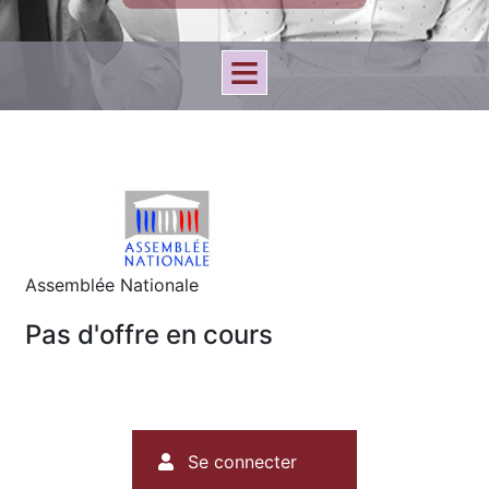
Assemblée Nationale
Pas d'offre en cours
Menu
Se connecter
du