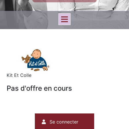
Kit Et Colle
Pas d'offre en cours
Menu
Se connecter
du