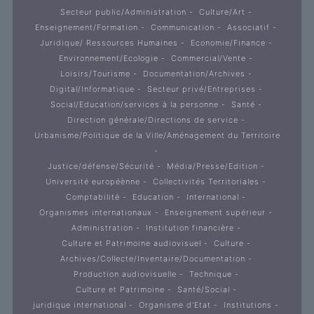
Secteur public/Administration
Culture/Art
Enseignement/Formation
Communication
Associatif
Juridique/ Ressources Humaines
Economie/Finance
Environnement/Ecologie
Commercial/Vente
Loisirs/Tourisme
Documentation/Archives
Digital/Informatique
Secteur privé/Entreprises
Social/Education/services à la personne
Santé
Direction générale/Directions de service
Urbanisme/Politique de la Ville/Aménagement du Territoire
Justice/défense/Sécurité
Média/Presse/Edition
Université européènne
Collectivités Territoriales
Comptabilité
Education
International
Organismes internationaux
Enseignement supérieur
Administration
Institution financière
Culture et Patrimoine audiovisuel
Culture
Archives/Collecte/Inventaire/Documentation
Production audiovisuelle
Technique
Culture et Patrimoine
Santé/Social
juridique international
Organisme d'Etat
Institutions