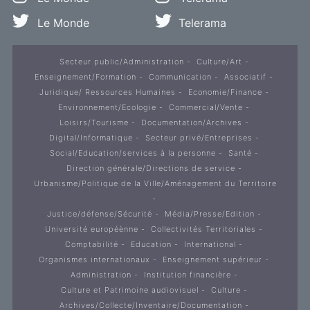
Le Monde
Telerama
Secteur public/Administration
Culture/Art
Enseignement/Formation
Communication
Associatif
Juridique/ Ressources Humaines
Economie/Finance
Environnement/Ecologie
Commercial/Vente
Loisirs/Tourisme
Documentation/Archives
Digital/Informatique
Secteur privé/Entreprises
Social/Education/services à la personne
Santé
Direction générale/Directions de service
Urbanisme/Politique de la Ville/Aménagement du Territoire
Justice/défense/Sécurité
Média/Presse/Edition
Université européènne
Collectivités Territoriales
Comptabilité
Education
International
Organismes internationaux
Enseignement supérieur
Administration
Institution financière
Culture et Patrimoine audiovisuel
Culture
Archives/Collecte/Inventaire/Documentation