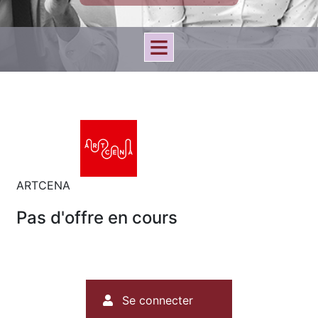
ARTCENA
Pas d'offre en cours
Menu
Se connecter
du