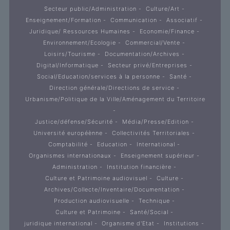
Secteur public/Administration
Culture/Art
Enseignement/Formation
Communication
Associatif
Juridique/ Ressources Humaines
Economie/Finance
Environnement/Ecologie
Commercial/Vente
Loisirs/Tourisme
Documentation/Archives
Digital/Informatique
Secteur privé/Entreprises
Social/Education/services à la personne
Santé
Direction générale/Directions de service
Urbanisme/Politique de la Ville/Aménagement du Territoire
Justice/défense/Sécurité
Média/Presse/Edition
Université européènne
Collectivités Territoriales
Comptabilité
Education
International
Organismes internationaux
Enseignement supérieur
Administration
Institution financière
Culture et Patrimoine audiovisuel
Culture
Archives/Collecte/Inventaire/Documentation
Production audiovisuelle
Technique
Culture et Patrimoine
Santé/Social
juridique international
Organisme d'Etat
Institutions