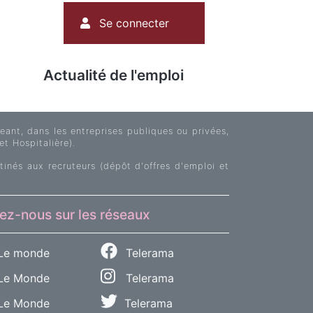
Menu
Se connecter
du
compte
de
Actualité de l'emploi
l'utilisateur
ant, dans les entreprises publiques ou privées,
et Hospitalière).
tinés aux recruteurs (dépôt d'offres d'emploi et
ez-nous sur les réseaux
Le monde
Telerama
e Monde
Telerama
Le Monde
Telerama