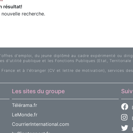
 résultat!
e nouvelle recherche.
fres d'emploi, du jeune diplômé au cadre expérimenté ou dirige
s d'utilité publique et les Fonctions Publiques (Etat, Territoriale 
 France et à l'étranger (CV et lettre de motivation), services des
Les sites du groupe
Suiv
Télérama.fr
LeMonde.fr
L
CourrierInternational.com