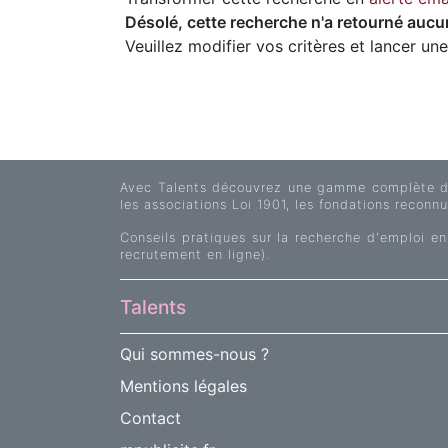
Désolé, cette recherche n'a retourné aucun
Veuillez modifier vos critères et lancer un
Avec Talents découvrez une gamme complète d'of
les associations Loi 1901, les fondations reconnue
Conseils pratiques sur la recherche d'emploi en
recrutement en ligne).
Talents
Qui sommes-nous ?
Mentions légales
Contact