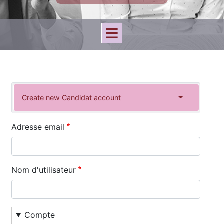
Primary
Create new Candidat account
(active
tabs
Toggle tabs 
tab)
Adresse email
Nom d'utilisateur
Compte