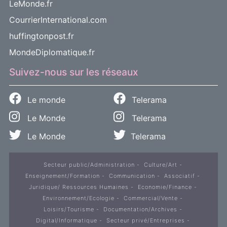
LeMonde.fr
CourrierInternational.com
huffingtonpost.fr
MondeDiplomatique.fr
Suivez-nous sur les réseaux
Le monde
Telerama
Le Monde
Telerama
Le Monde
Telerama
Secteur public/Administration
Culture/Art
Enseignement/Formation
Communication
Associatif
Juridique/ Ressources Humaines
Economie/Finance
Environnement/Ecologie
Commercial/Vente
Loisirs/Tourisme
Documentation/Archives
Digital/Informatique
Secteur privé/Entreprises