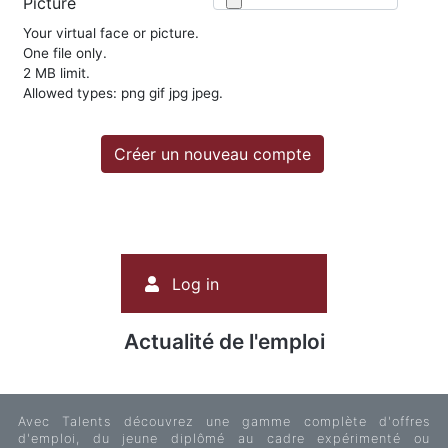
Picture
Your virtual face or picture.
One file only.
2 MB limit.
Allowed types: png gif jpg jpeg.
User
Log in
account
menu
Actualité de l'emploi
Avec Talents découvrez une gamme complète d'offres
d'emploi, du jeune diplômé au cadre expérimenté ou