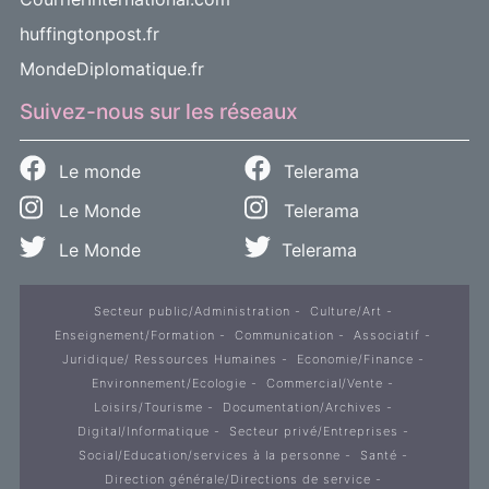
huffingtonpost.fr
MondeDiplomatique.fr
Suivez-nous sur les réseaux
Le monde
Telerama
Le Monde
Telerama
Le Monde
Telerama
Secteur public/Administration
Culture/Art
Enseignement/Formation
Communication
Associatif
Juridique/ Ressources Humaines
Economie/Finance
Environnement/Ecologie
Commercial/Vente
Loisirs/Tourisme
Documentation/Archives
Digital/Informatique
Secteur privé/Entreprises
Social/Education/services à la personne
Santé
Direction générale/Directions de service