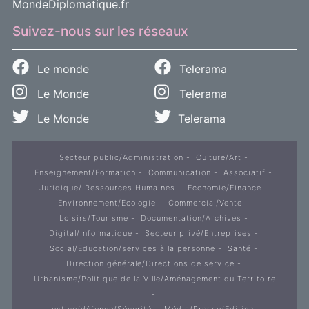
MondeDiplomatique.fr
Suivez-nous sur les réseaux
Le monde
Telerama
Le Monde
Telerama
Le Monde
Telerama
Secteur public/Administration
Culture/Art
Enseignement/Formation
Communication
Associatif
Juridique/ Ressources Humaines
Economie/Finance
Environnement/Ecologie
Commercial/Vente
Loisirs/Tourisme
Documentation/Archives
Digital/Informatique
Secteur privé/Entreprises
Social/Education/services à la personne
Santé
Direction générale/Directions de service
Urbanisme/Politique de la Ville/Aménagement du Territoire