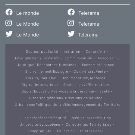
Le monde
Telerama
Le Monde
Telerama
Le Monde
Telerama
Secteur public/Administration
Culture/Art
Enseignement/Formation
Communication
Associatif
Juridique/ Ressources Humaines
Economie/Finance
Environnement/Ecologie
Commercial/Vente
Loisirs/Tourisme
Documentation/Archives
Digital/Informatique
Secteur privé/Entreprises
Social/Education/services à la personne
Santé
Direction générale/Directions de service
Urbanisme/Politique de la Ville/Aménagement du Territoire
Justice/défense/Sécurité
Média/Presse/Edition
Université européènne
Collectivités Territoriales
Comptabilité
Education
International