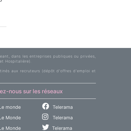
ant, dans les entreprises publiques ou privées,
et Hospitalière).
tinés aux recruteurs (dépôt d'offres d'emploi et
ez-nous sur les réseaux
Le monde
Telerama
e Monde
Telerama
Le Monde
Telerama