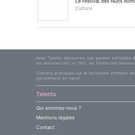
Le Festival des Nuits Rom
Culture
Pagination
Avec Talents découvrez une gamme complète d'of
les associations Loi 1901, les fondations reconnue
Conseils pratiques sur la recherche d'emploi en
recrutement en ligne).
Talents
Qui sommes-nous ?
Mentions légales
Contact