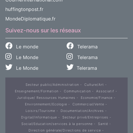
huffingtonpost.fr
MondeDiplomatique.fr
Suivez-nous sur les réseaux
Le monde
Telerama
Le Monde
Telerama
Le Monde
Telerama
Secteur public/Administration
Culture/Art
Enseignement/Formation
Communication
Associatif
Juridique/ Ressources Humaines
Economie/Finance
Environnement/Ecologie
Commercial/Vente
Loisirs/Tourisme
Documentation/Archives
Digital/Informatique
Secteur privé/Entreprises
Social/Education/services à la personne
Santé
Direction générale/Directions de service