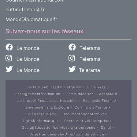
huffingtonpost.fr
MondeDiplomatique.fr
Suivez-nous sur les réseaux
Le monde
Telerama
Le Monde
Telerama
Le Monde
Telerama
Secteur public/Administration
Culture/Art
Enseignement/Formation
Communication
Associatif
Juridique/ Ressources Humaines
Economie/Finance
Environnement/Ecologie
Commercial/Vente
Loisirs/Tourisme
Documentation/Archives
Digital/Informatique
Secteur privé/Entreprises
Social/Education/services à la personne
Santé
Direction générale/Directions de service