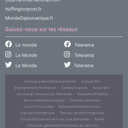
huffingtonpost.fr
MondeDiplomatique.fr
Suivez-nous sur les réseaux
Le monde
Telerama
Le Monde
Telerama
Le Monde
Telerama
Secteur public/Administration
Culture/Art
Enseignement/Formation
Communication
Associatif
Juridique/ Ressources Humaines
Economie/Finance
Environnement/Ecologie
Commercial/Vente
Loisirs/Tourisme
Documentation/Archives
Digital/Informatique
Secteur privé/Entreprises
Social/Education/services à la personne
Santé
Direction générale/Directions de service