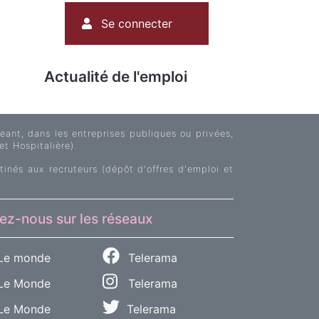
Menu
Se connecter
du
compte
de
Actualité de l'emploi
l'utilisateur
ant, dans les entreprises publiques ou privées,
et Hospitalière).
tinés aux recruteurs (dépôt d'offres d'emploi et
ez-nous sur les réseaux
Le monde
Telerama
e Monde
Telerama
Le Monde
Telerama