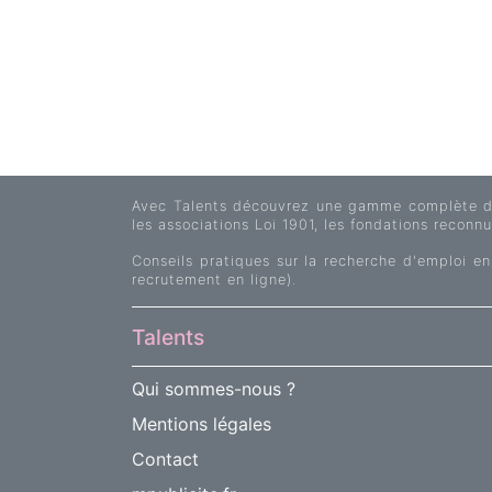
Avec Talents découvrez une gamme complète d'of
les associations Loi 1901, les fondations reconnue
Conseils pratiques sur la recherche d'emploi en
recrutement en ligne).
Talents
Qui sommes-nous ?
Mentions légales
Contact