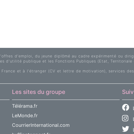
fres d'emploi, du jeune diplômé au cadre expérimenté ou dirige
s d'utilité publique et les Fonctions Publiques (Etat, Territoriale 
 France et à l'étranger (CV et lettre de motivation), services des
Les sites du groupe
Suiv
Télérama.fr
LeMonde.fr
L
CourrierInternational.com