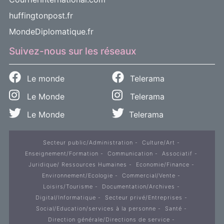
huffingtonpost.fr
MondeDiplomatique.fr
Suivez-nous sur les réseaux
Le monde
Telerama
Le Monde
Telerama
Le Monde
Telerama
Secteur public/Administration
Culture/Art
Enseignement/Formation
Communication
Associatif
Juridique/ Ressources Humaines
Economie/Finance
Environnement/Ecologie
Commercial/Vente
Loisirs/Tourisme
Documentation/Archives
Digital/Informatique
Secteur privé/Entreprises
Social/Education/services à la personne
Santé
Direction générale/Directions de service