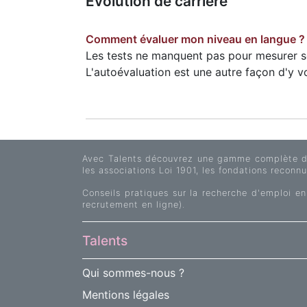
Evolution de carrière
Comment évaluer mon niveau en langue ?
Les tests ne manquent pas pour mesurer s
L'autoévaluation est une autre façon d'y voi
Avec Talents découvrez une gamme complète d'of
les associations Loi 1901, les fondations reconnue
Conseils pratiques sur la recherche d'emploi en
recrutement en ligne).
Talents
Qui sommes-nous ?
Mentions légales