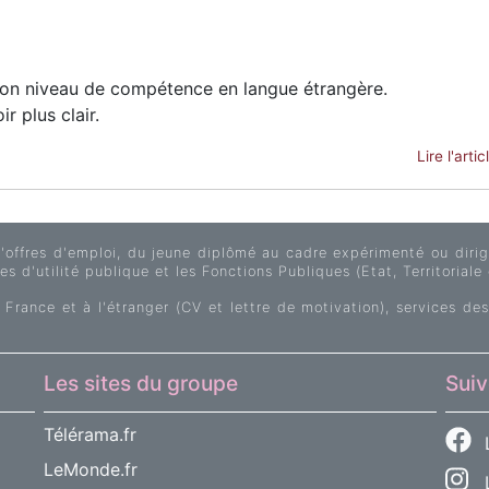
on niveau de compétence en langue étrangère.
r plus clair.
Lire l'artic
fres d'emploi, du jeune diplômé au cadre expérimenté ou dirige
s d'utilité publique et les Fonctions Publiques (Etat, Territoriale 
 France et à l'étranger (CV et lettre de motivation), services des
Les sites du groupe
Suiv
Télérama.fr
LeMonde.fr
L